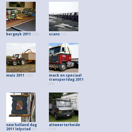
bergeyk 2011
scans
(132)
(17)
mais 2011
mack en speciaal
(100)
transportdag 2011
(76)
new holland dag
altweerterheide
2011 lelystad
(51)
(174)