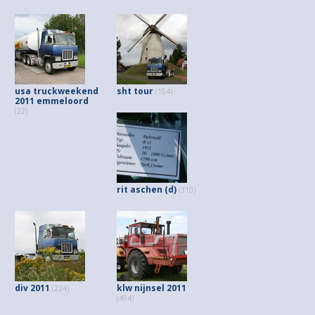
usa truckweekend
sht tour
(154)
2011 emmeloord
(22)
rit aschen (d)
(310)
div 2011
klw nijnsel 2011
(224)
(494)