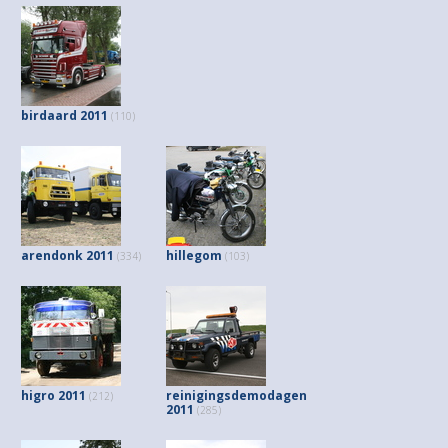
birdaard 2011
(110)
arendonk 2011
hillegom
(334)
(103)
higro 2011
reinigingsdemodagen
(212)
2011
(285)