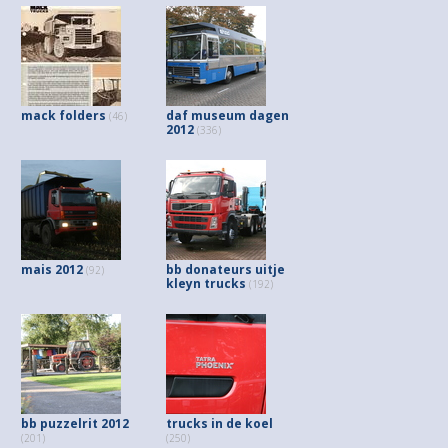
mack folders
daf museum dagen
(46)
2012
(336)
mais 2012
bb donateurs uitje
(92)
kleyn trucks
(192)
bb puzzelrit 2012
trucks in de koel
(201)
(250)