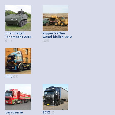
open dagen
kippertreffen
landmacht 2012
wesel bislich 2012
(341)
(295)
hino
(31)
carroserie
2012
(25)