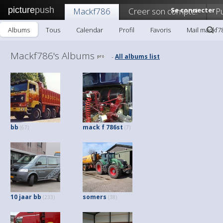
picture
push
Mackf786
Creer son compte!
Se connecter
Pu
Albums
Tous
Calendar
Profil
Favoris
Mail mackf7
Mackf786's Albums
All albums list
-
bb
mack f 786st
(67)
(7)
10 jaar bb
somers
(233)
(38)