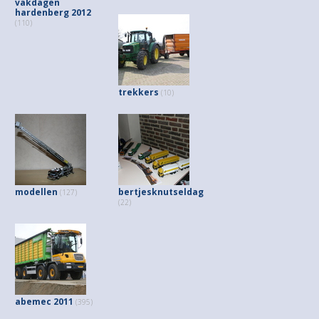
vakdagen
hardenberg 2012
(110)
trekkers
(10)
modellen
bertjesknutseldag
(127)
(22)
abemec 2011
(395)