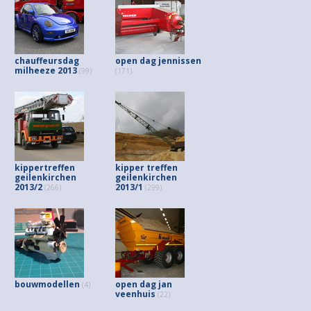
chauffeursdag
open dag jennissen
milheeze 2013
(99)
(171)
kippertreffen
kipper treffen
geilenkirchen
geilenkirchen
2013/2
2013/1
(266)
(299)
bouwmodellen
open dag jan
(4)
veenhuis
(22)