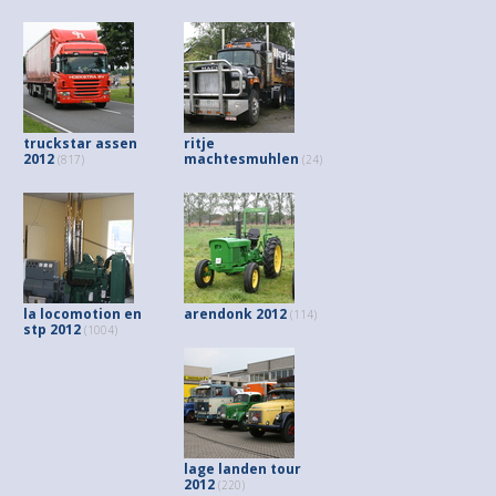
truckstar assen
ritje
2012
machtesmuhlen
(817)
(24)
la locomotion en
arendonk 2012
(114)
stp 2012
(1004)
lage landen tour
2012
(220)