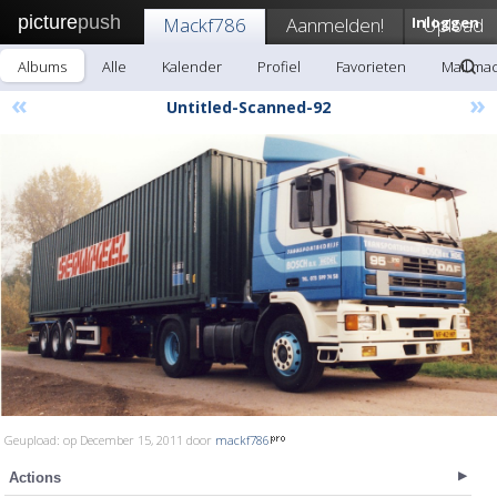
picture
push
Mackf786
Aanmelden!
Inloggen
Upload
Albums
Alle
Kalender
Profiel
Favorieten
Mail ma
«
»
Untitled-Scanned-92
Geupload: op December 15, 2011 door
mackf786
Actions