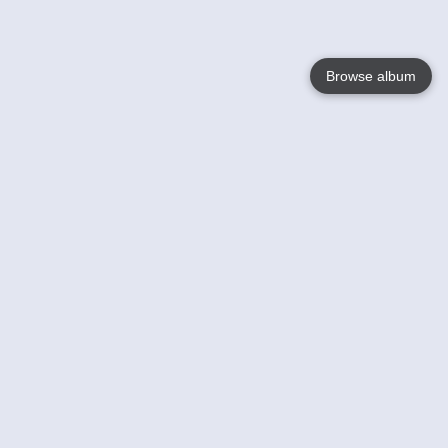
Browse album
Language
English
Nederlands
Français
Jouw
Help
Lees Meer