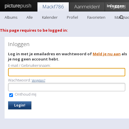
picture
push
Mackf786
Aanmelden!
Inloggen
Upload
Albums
Alle
Kalender
Profiel
Favorieten
Mail ma
This page requires to be logged in:
Inloggen
Log in met je emailadres en wachtwoord of
Meld je nu aan
als
je nog geen account hebt.
E-mail / Gebruikersnaam:
Wachtwoord:
Vergeten?
Onthoud mij