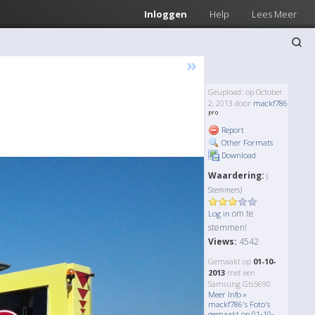
Inloggen
Help
Lees Meer
»
Geupload: op October
2, 2013 door
mackf786
Report
Other Formats
Download
Waardering:
(
Stemmers)
om te
Log in
stemmen!
Views:
4542
Gemaakt op
01-10-
2013
met een
Samsung Gts5690
Meer Info »
mackf786's Foto's
gemaakt op 01-10-