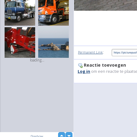
:
Permanent Link
loading...
Reactie toevoegen
Log in
om een reactie te plaats
up
Diashow