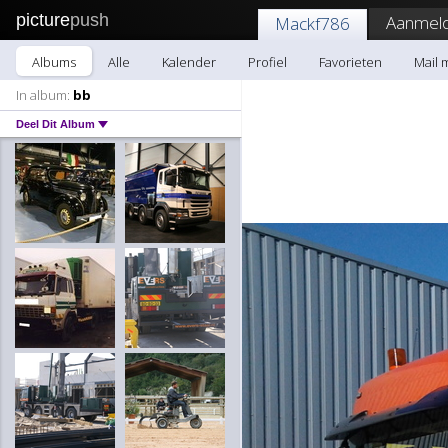
picture
push
Aanmeld
Mackf786
Albums
Alle
Kalender
Profiel
Favorieten
Mail 
In album:
bb
Deel Dit Album