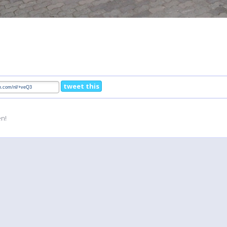
tweet this
en!