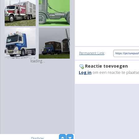
:
Permanent Link
loading...
Reactie toevoegen
Log in
om een reactie te plaats
up
Diashow