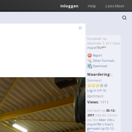
Inloggen
Help
Lees Meer
»
Geupload: op
December 3, 2011 door
mackf786
Report
Other Formats
Download
Waardering:
(
Stemmers)
om te
Log in
stemmen!
Views:
1913
Gemaakt op
03-12-
2011
met een Canon
eos 30d
Meer Info »
mackf786's Foto's
gemaakt op 03-12-