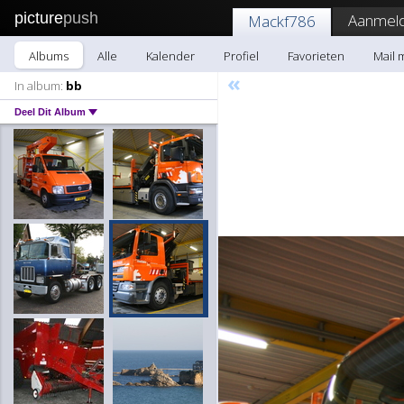
picture
push
Aanmeld
Mackf786
Albums
Alle
Kalender
Profiel
Favorieten
Mail 
«
In album:
bb
Deel Dit Album