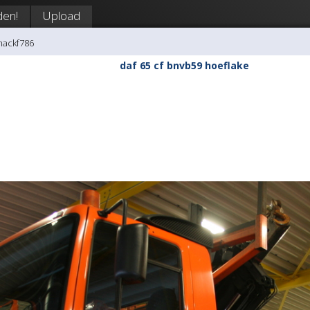
en!
Upload
mackf786
daf 65 cf bnvb59 hoeflake