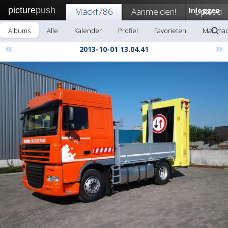
picture
push
Mackf786
Aanmelden!
Inloggen
Upload
Albums
Alle
Kalender
Profiel
Favorieten
Mail ma
«
»
2013-10-01 13.04.41