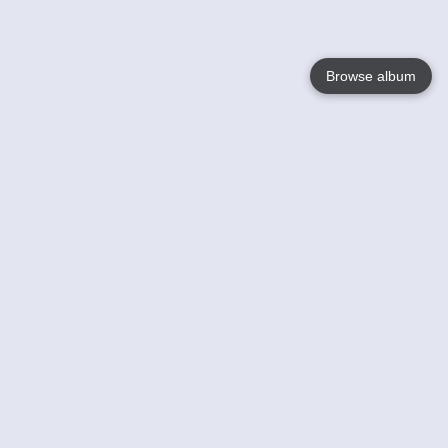
Browse album
Language
English
Nederlands
Français
Jouw
Help
Lees Meer