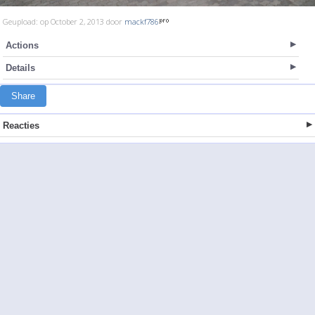
Geupload: op October 2, 2013 door
mackf786
Actions
Details
Share
Reacties