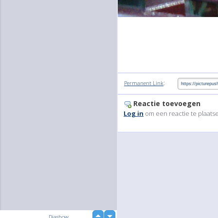
:
Permanent Link
Reactie toevoegen
Log in
om een reactie te plaats
up
Diashow