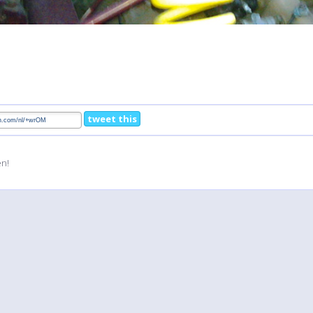
tweet this
en!