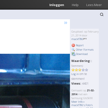
Inloggen
Help
Lees Meer
»
Geupload: op February
21, 2014 door
mackf786
Report
Other Formats
Download
Waardering:
(
Stemmers)
om te
Log in
stemmen!
Views:
4401
Gemaakt op
21-02-
2014
met een
Samsung Gts5690
Meer Info »
mackf786's Foto's