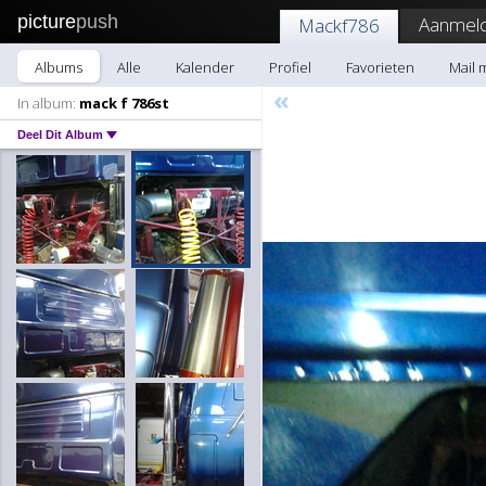
picture
push
Aanmeld
Mackf786
Albums
Alle
Kalender
Profiel
Favorieten
Mail 
«
In album:
mack f 786st
Deel Dit Album