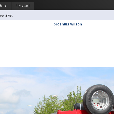
en!
Upload
mackf786
broshuis wilson