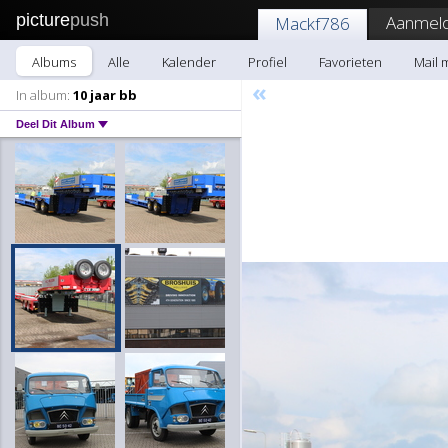
picture
push
Aanmeld
Mackf786
Albums
Alle
Kalender
Profiel
Favorieten
Mail 
«
In album:
10 jaar bb
Deel Dit Album