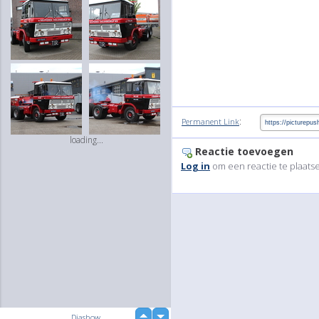
:
Permanent Link
loading...
Reactie toevoegen
Log in
om een reactie te plaats
up
Diashow