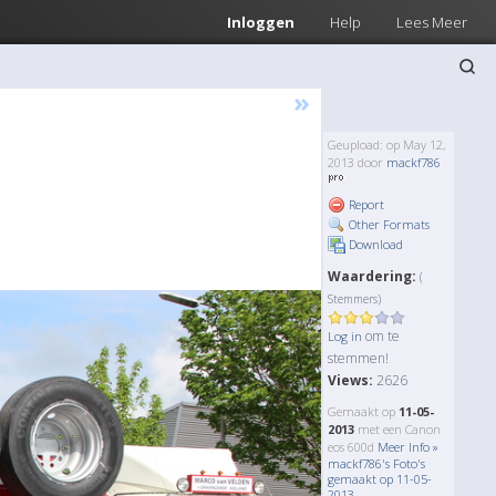
Inloggen
Help
Lees Meer
»
Geupload: op May 12,
2013 door
mackf786
Report
Other Formats
Download
Waardering:
(
Stemmers)
om te
Log in
stemmen!
Views:
2626
Gemaakt op
11-05-
2013
met een Canon
eos 600d
Meer Info »
mackf786's Foto's
gemaakt op 11-05-
2013