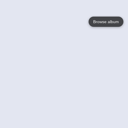
Browse album
Language
English
Nederlands
Français
Jouw
Help
Lees Meer