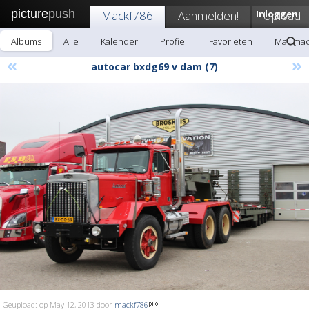
picture
push
Mackf786
Aanmelden!
Inloggen
Upload
Albums
Alle
Kalender
Profiel
Favorieten
Mail ma
«
»
autocar bxdg69 v dam (7)
Geupload: op May 12, 2013 door
mackf786