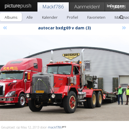
picture
push
Mackf786
Aanmelden!
Inloggen
Upload
Albums
Alle
Kalender
Profiel
Favorieten
Mail ma
«
»
autocar bxdg69 v dam (3)
Geupload: op May 12, 2013 door
mackf786