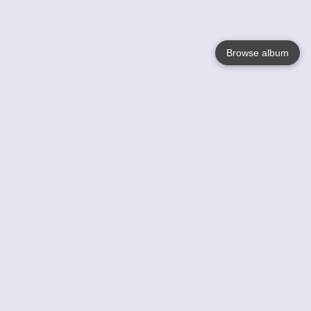
Browse album
Language
English
Nederlands
Français
Jouw
Help
Lees Meer