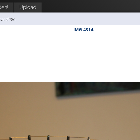
en!
Upload
mackf786
IMG 4314