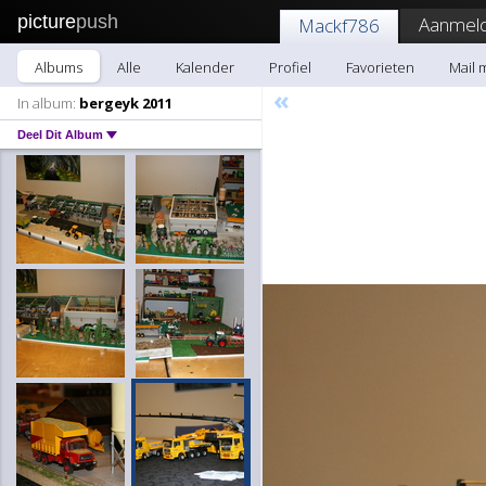
picture
push
Aanmeld
Mackf786
Albums
Alle
Kalender
Profiel
Favorieten
Mail 
«
In album:
bergeyk 2011
Deel Dit Album