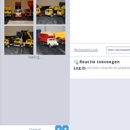
:
Permanent Link
loading...
Reactie toevoegen
Log in
om een reactie te plaats
up
Diashow