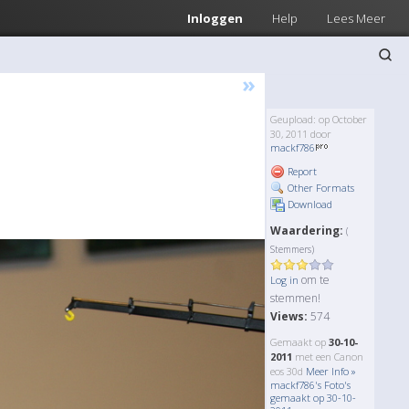
Inloggen
Help
Lees Meer
»
Geupload: op October
30, 2011 door
mackf786
Report
Other Formats
Download
Waardering:
(
Stemmers)
om te
Log in
stemmen!
Views:
574
Gemaakt op
30-10-
2011
met een Canon
eos 30d
Meer Info »
mackf786's Foto's
gemaakt op 30-10-