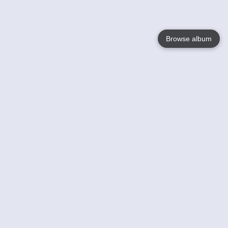
Browse album
Language
English
Nederlands
Français
Jouw
Help
Lees Meer