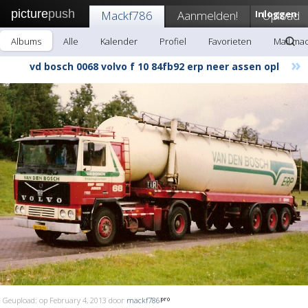
picture
push
Mackf786
Aanmelden!
Inloggen
Upload
Albums
Alle
Kalender
Profiel
Favorieten
Mail ma
»
vd bosch 0068 volvo f 10 84fb92 erp neer assen opl
Geupload: op February 4, 2013 door
mackf786